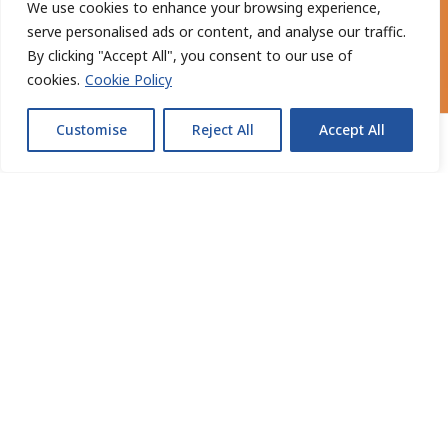
We use cookies to enhance your browsing experience,
porządek w dokumentacji.
serve personalised ads or content, and analyse our traffic.
By clicking "Accept All", you consent to our use of
cookies.
Cookie Policy
Customise
Reject All
Accept All
Model współpracy
dopasowany
do Ciebie.
Analiza i Umowa
Ustalamy zakres obsługi. Podpisujemy umowę i
zgłaszamy pełnomocnictwa do US.