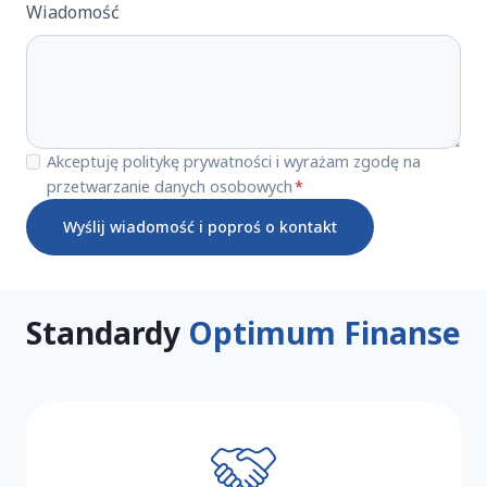
Wiadomość
A
Akceptuję
politykę prywatności
i wyrażam zgodę na
k
przetwarzanie danych osobowych
*
c
Wyślij wiadomość i poproś o kontakt
e
p
t
u
Standardy
Optimum Finanse
j
ę
p
o
li