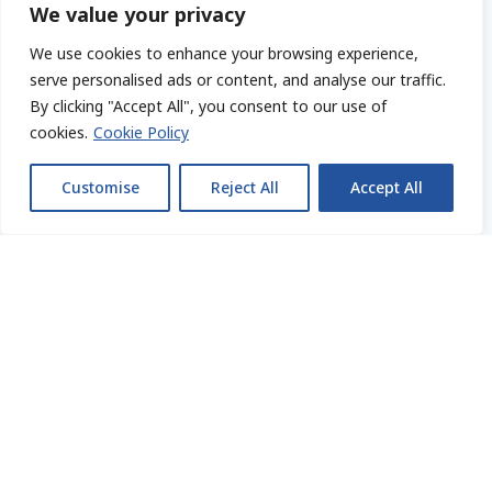
r
We value your privacy
a
We use cookies to enhance your browsing experience,
ż
serve personalised ads or content, and analyse our traffic.
a
By clicking "Accept All", you consent to our use of
m
cookies.
Cookie Policy
z
Bezpieczeństwo
g
Customise
Reject All
Accept All
Posiadamy Licencję MF oraz pełne
o
ubezpieczenie OC. Bierzemy
d
odpowiedzialność za dokumentację.
ę
n
a
p
r
z
Czy pierwsza konsultacja jest płatna?
e
t
w
Nie. Wstępna rozmowa, wycena usług