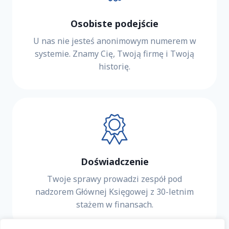
t
y
Osobiste podejście
k
ę
U nas nie jesteś anonimowym numerem w
p
systemie. Znamy Cię, Twoją firmę i Twoją
r
historię.
y
w
a
t
n
o
ś
Doświadczenie
c
i
Twoje sprawy prowadzi zespół pod
i
nadzorem Głównej Księgowej z 30-letnim
w
stażem w finansach.
y